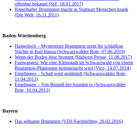
offenbar bekannt (StZ, 18.01.2017)
Rätselhafter Brummton macht in Stuttgart Menschen krank
(Die Welt, 16.11.2011)
Baden-Württemberg
Haigerloch – Mysteriöser Brummton sorgt für schlaflose
Nächte in Bad Imnau (Schwarzwälder Bote, 07.06.2019)
Wenn der Boden leise brummt (Südwest Presse, 11.08.2017)
Furtwangen: Wie eine Kleinstadt im Schwarzwald von einem
Brummton-Phänomen heimgesucht wird (Vice, 14.07.2014)
Empfingen – Schall wird gedämpft (Schwarzwälder Bote,
11.04.2013)
Empfingen – Von Biopell her brummt es (Schwarzwälder
Bote, 10.04.2013)
Bayern
Das seltsame Brummen (VDI-Nachrichten, 26.02.2016)