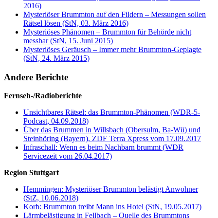
2016)
Mysteriöser Brummton auf den Fildern – Messungen sollen
Rätsel lösen (StN, 03. März 2016)
Mysteriöses Phänomen – Brummton für Behörde nicht
messbar (StN, 15. Juni 2015)
Mysteriöses Geräusch – Immer mehr Brummton-Geplagte
(StN, 24. März 2015)
Andere Berichte
Fernseh-/Radioberichte
Unsichtbares Rätsel: das Brummton-Phänomen (WDR-5-
Podcast, 04.09.2018)
Über das Brummen in Willsbach (Obersulm, Ba-Wü) und
Steinhöring (Bayern), ZDF Terra Xpress vom 17.09.2017
Infraschall: Wenn es beim Nachbarn brummt (WDR
Servicezeit vom 26.04.2017)
Region Stuttgart
Hemmingen: Mysteriöser Brummton belästigt Anwohner
(StZ, 10.06.2018)
Korb: Brummton treibt Mann ins Hotel (StN, 19.05.2017)
Lärmbelästigung in Fellbach – Quelle des Brummtons