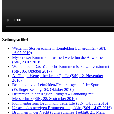
Zeitungsartikel
Weiterhin Störgeräusche in Leinfelden-Echterdingen (StN,
16.07.2019)
Mysteriöser Brummton frustriert weiterhin die Anwohner
(StN, 23.07.2018)
Waldenbuch: Das nächtliche Brummen ist zurzeit verstummt
(StN, 05. Oktober 2017)
Auffällige Werte, aber keine Quelle (StN, 12. November
2016)
Brummton von Leinfelden-Echterdingen auf der Spur
(Esslinger Zeitung, 03. Oktober 2016)
Brummton in der Region Stuttgart – Fahndung mit
Messtechnik (StN, 28. September 2016)
Kommentar zum Brummton: Teilerfolg (StN, 14. Juli 2016)
Ursache des nervigen Brummens ungeklärt (StN, 14.07.2016)
Brummen in der Nacht (Schwäbisches Tagblatt, 21. März